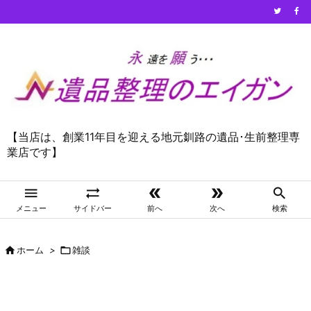
【当店は、創業11年目を迎える地元釧路の遺品･生前整理専
業店です】





メニュー
サイドバー
前へ
次へ
検索

ホーム
>

雑談