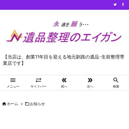
【当店は、創業11年目を迎える地元釧路の遺品･生前整理専
業店です】





メニュー
サイドバー
前へ
次へ
検索

ホーム
>

お知らせ