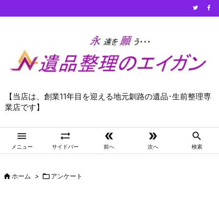
【当店は、創業11年目を迎える地元釧路の遺品･生前整理専
業店です】





メニュー
サイドバー
前へ
次へ
検索

ホーム
>

アンケート