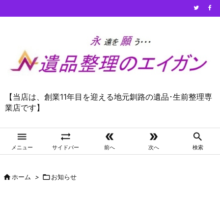
【当店は、創業11年目を迎える地元釧路の遺品･生前整理専
業店です】





メニュー
サイドバー
前へ
次へ
検索

ホーム
>

お知らせ