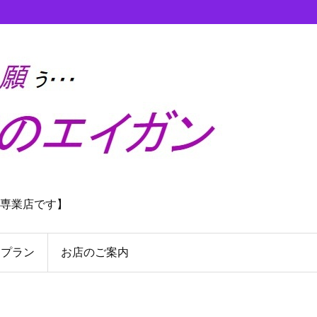
理専業店です】
んプラン
お店のご案内