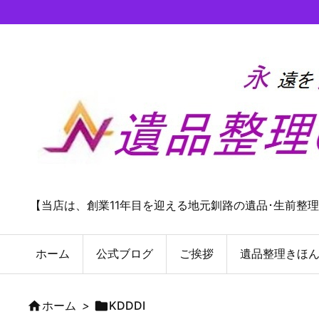
【当店は、創業11年目を迎える地元釧路の遺品･生前整
ホーム
公式ブログ
ご挨拶
遺品整理きほ

ホーム
>

KDDDI