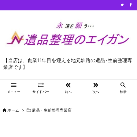
【当店は、創業11年目を迎える地元釧路の遺品･生前整理専
業店です】





メニュー
サイドバー
前へ
次へ
検索

ホーム
>

遺品・生前整理専業店