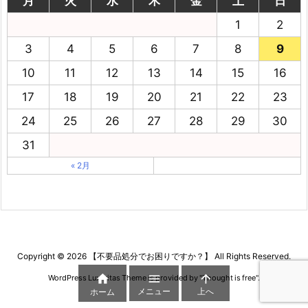
月
火
水
木
金
土
日
1
2
3
4
5
6
7
8
9
10
11
12
13
14
15
16
17
18
19
20
21
22
23
24
25
26
27
28
29
30
31
« 2月
Copyright ©
2026
【不要品処分でお困りですか？】
All Rights Reserved.



WordPress Luxeritas Theme is provided by "
Thought is free
".
メニュー
上へ
ホーム