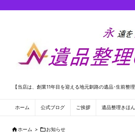
【当店は、創業11年目を迎える地元釧路の遺品･生前整
ホーム
公式ブログ
ご挨拶
遺品整理きほ

ホーム
>

お知らせ