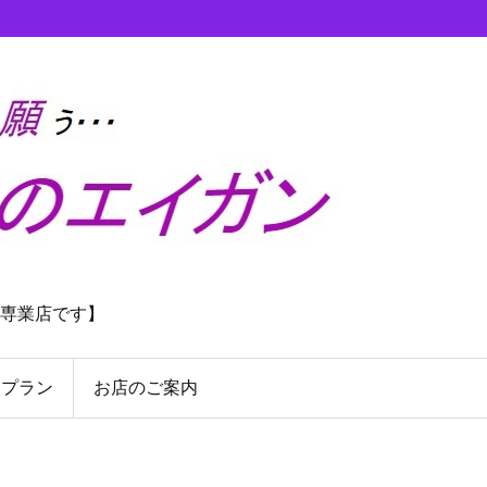
理専業店です】
んプラン
お店のご案内