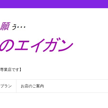
理専業店です】
んプラン
お店のご案内