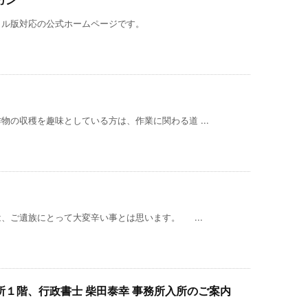
ガン
イル版対応の公式ホームページです。
の収穫を趣味としている方は、作業に関わる道 ...
ご遺族にとって大変辛い事とは思います。 ...
１階、行政書士 柴田泰幸 事務所入所のご案内