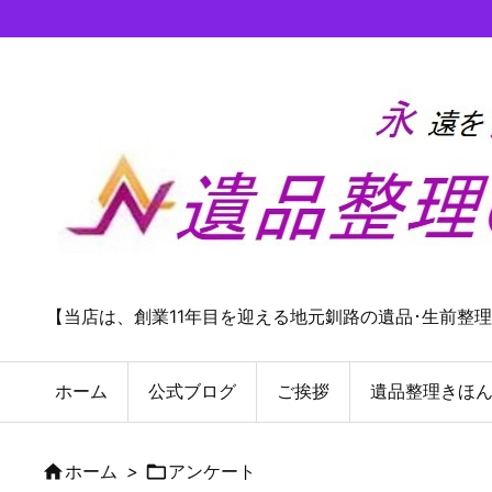
【当店は、創業11年目を迎える地元釧路の遺品･生前整
ホーム
公式ブログ
ご挨拶
遺品整理きほ

ホーム
>

アンケート