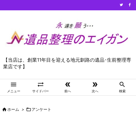
【当店は、創業11年目を迎える地元釧路の遺品･生前整理専
業店です】





メニュー
サイドバー
前へ
次へ
検索

ホーム
>

アンケート