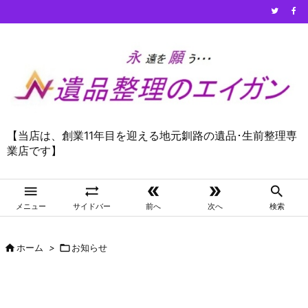
【当店は、創業11年目を迎える地元釧路の遺品･生前整理専
業店です】





メニュー
サイドバー
前へ
次へ
検索

ホーム
>

お知らせ