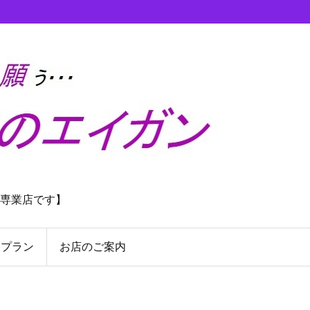
理専業店です】
んプラン
お店のご案内