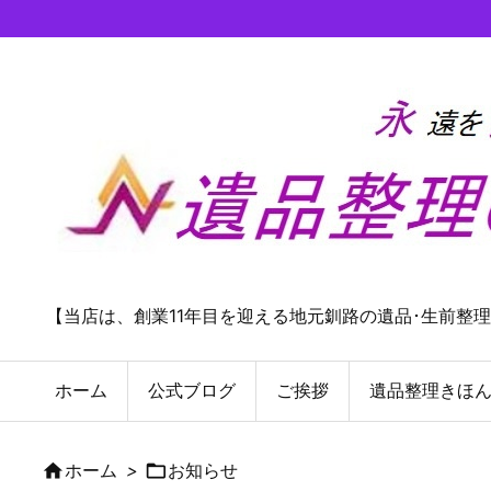
【当店は、創業11年目を迎える地元釧路の遺品･生前整
ホーム
公式ブログ
ご挨拶
遺品整理きほ

ホーム
>

お知らせ