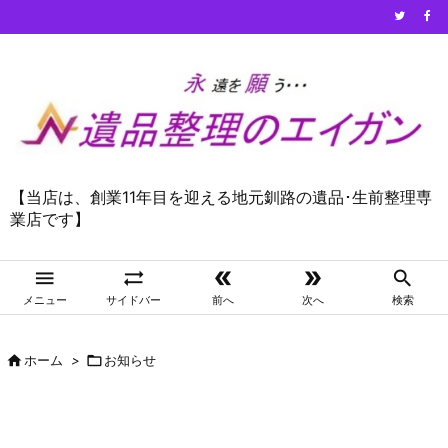
【当店は、創業11年目を迎える地元釧路の遺品･生前整理専
業店です】





メニュー
サイドバー
前へ
次へ
検索

ホーム
>

お知らせ