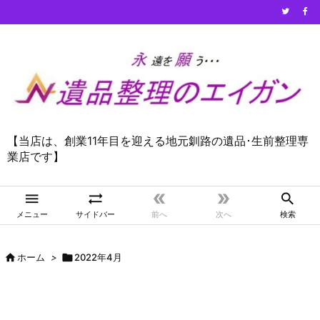
【当店は、創業11年目を迎える地元釧路の遺品･生前整理専
業店です】





メニュー
サイドバー
前へ
次へ
検索

ホーム
>

2022年4月