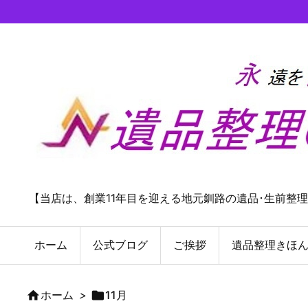
【当店は、創業11年目を迎える地元釧路の遺品･生前整
ホーム
公式ブログ
ご挨拶
遺品整理きほ

ホーム
>

11月