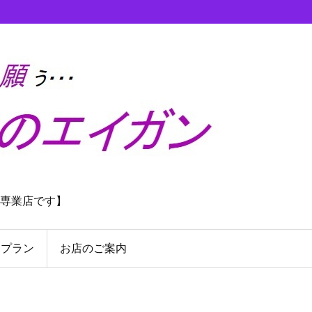
理専業店です】
んプラン
お店のご案内