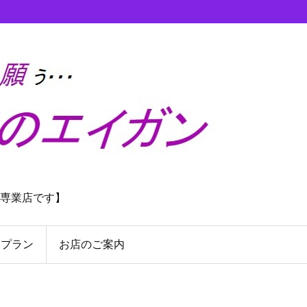
理専業店です】
んプラン
お店のご案内