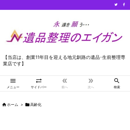
【当店は、創業11年目を迎える地元釧路の遺品･生前整理専
業店です】





メニュー
サイドバー
前へ
次へ
検索

ホーム
>

高齢化