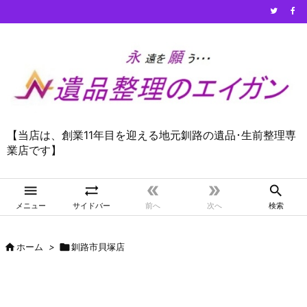
【当店は、創業11年目を迎える地元釧路の遺品･生前整理専
業店です】





メニュー
サイドバー
前へ
次へ
検索

ホーム
>

釧路市貝塚店