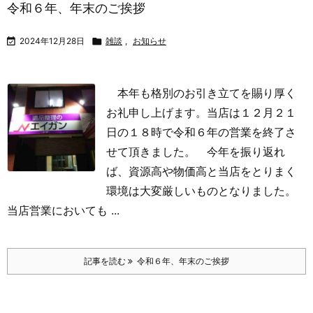
令和６年、年末のご挨拶

2024年12月28日

雑談
,
お知らせ
本年も格別のお引き立てを賜り厚く
お礼申し上げます。当店は１２月２１
日の１８時で令和６年の営業を終了さ
せて頂きました。
今年を振り返れ
ば、資源高や物価高と当店をとりまく
環境は大変厳しいものとなりました。
当店営業においても ...
記事を読む
令和６年、年末のご挨拶