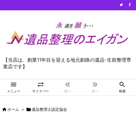
【当店は、創業11年目を迎える地元釧路の遺品･生前整理専
業店です】





メニュー
サイドバー
前へ
次へ
検索

ホーム
>

遺品整理士認定協会