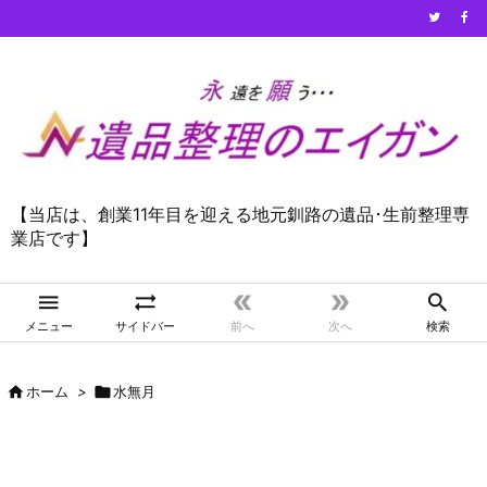
【当店は、創業11年目を迎える地元釧路の遺品･生前整理専
業店です】





メニュー
サイドバー
前へ
次へ
検索

ホーム
>

水無月