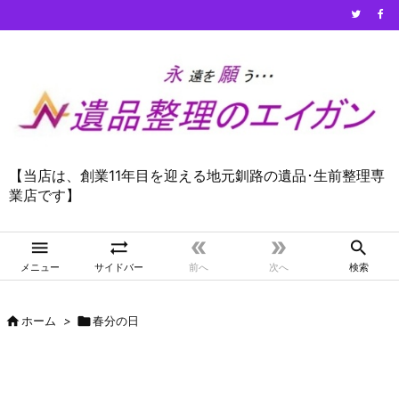
【当店は、創業11年目を迎える地元釧路の遺品･生前整理専
業店です】





メニュー
サイドバー
前へ
次へ
検索

ホーム
>

春分の日