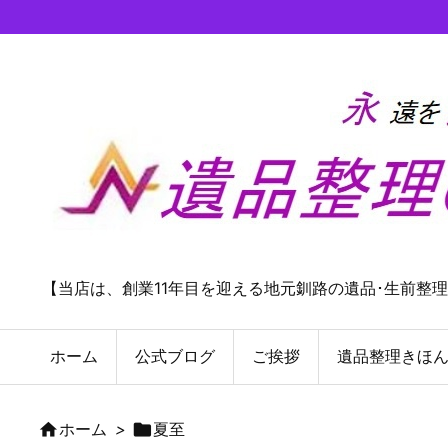
【当店は、創業11年目を迎える地元釧路の遺品･生前整
ホーム
公式ブログ
ご挨拶
遺品整理きほ

ホーム
>

夏至