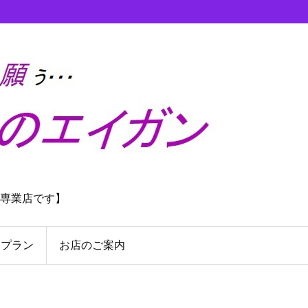
理専業店です】
んプラン
お店のご案内