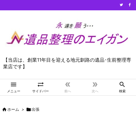
【当店は、創業11年目を迎える地元釧路の遺品･生前整理専
業店です】





メニュー
サイドバー
前へ
次へ
検索

ホーム
>

出張