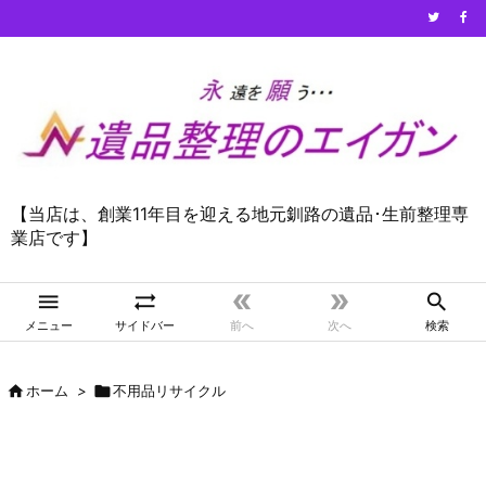
【当店は、創業11年目を迎える地元釧路の遺品･生前整理専
業店です】





メニュー
サイドバー
前へ
次へ
検索

ホーム
>

不用品リサイクル