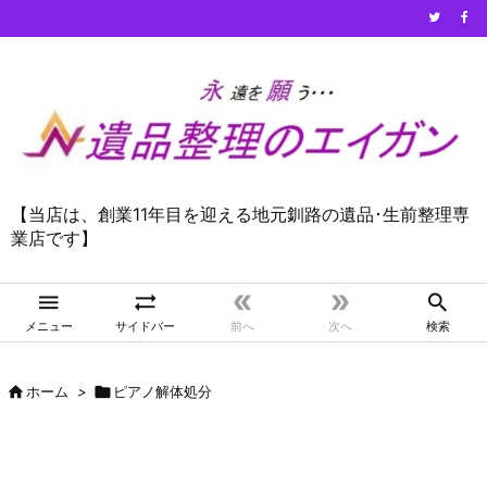
【当店は、創業11年目を迎える地元釧路の遺品･生前整理専
業店です】





メニュー
サイドバー
前へ
次へ
検索

ホーム
>

ピアノ解体処分