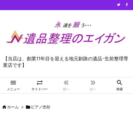
【当店は、創業11年目を迎える地元釧路の遺品･生前整理専
業店です】





メニュー
サイドバー
前へ
次へ
検索

ホーム
>

ピアノ売却